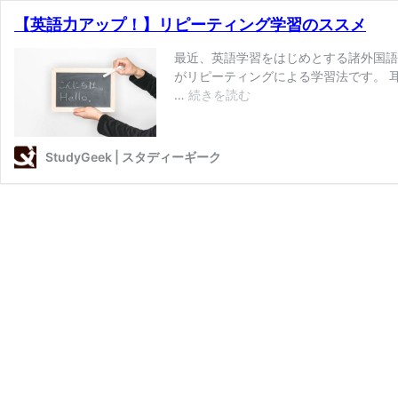
【英語力アップ！】リピーティング学習のススメ
最近、英語学習をはじめとする諸外国語
がリピーティングによる学習法です。 
【英
…
続きを読む
語
力
ア
StudyGeek | スタディーギーク
ッ
プ！】
リ
ピ
ー
テ
ィ
ン
グ
学
習
の
ス