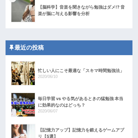
【脳科学】音楽を聞きながら勉強はダメ!? 音
楽が脳に与える影響を分析
最近の投稿
忙しい人にこそ最適な「スキマ時間勉強法」
2020/06/10
毎日学習 vs やる気があるときの猛勉強 本当
に効果的なのはどっち？
2020/06/07
【記憶力アップ】記憶力を鍛えるゲームアプ
リ【5選】