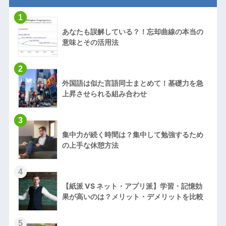
1
あなたも誤解している？！忘却曲線の本当の
意味とその活用法
2
外国語は似た言語同士まとめて！基礎力を急
上昇させられる組み合わせ
3
集中力が続く時間は？集中して勉強するため
の上手な休憩方法
4
【紙派 VS ネット・アプリ派】学習・記憶効
果が高いのは？メリット・デメリットを比較
5