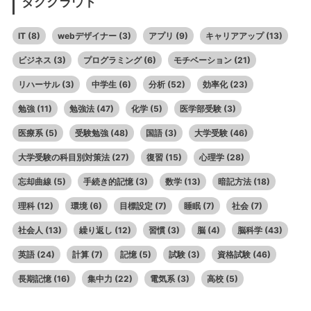
タグクラウド
IT
(8)
webデザイナー
(3)
アプリ
(9)
キャリアアップ
(13)
ビジネス
(3)
プログラミング
(6)
モチベーション
(21)
リハーサル
(3)
中学生
(6)
分析
(52)
効率化
(23)
勉強
(11)
勉強法
(47)
化学
(5)
医学部受験
(3)
医療系
(5)
受験勉強
(48)
国語
(3)
大学受験
(46)
大学受験の科目別対策法
(27)
復習
(15)
心理学
(28)
忘却曲線
(5)
手続き的記憶
(3)
数学
(13)
暗記方法
(18)
理科
(12)
環境
(6)
目標設定
(7)
睡眠
(7)
社会
(7)
社会人
(13)
繰り返し
(12)
習慣
(3)
脳
(4)
脳科学
(43)
英語
(24)
計算
(7)
記憶
(5)
試験
(3)
資格試験
(46)
長期記憶
(16)
集中力
(22)
電気系
(3)
高校
(5)