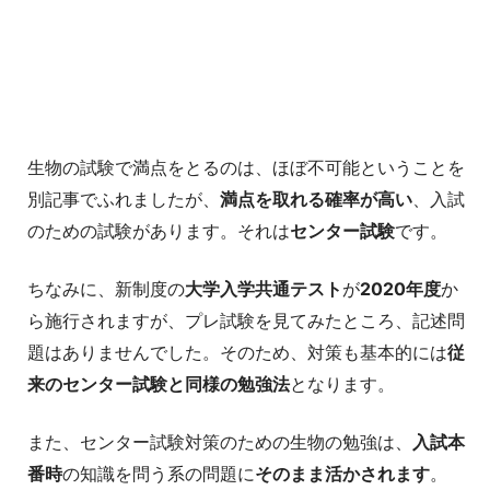
生物の試験で満点をとるのは、ほぼ不可能ということを
別記事でふれましたが、
満点を取れる確率が高い
、入試
のための試験があります。それは
センター試験
です。
ちなみに、新制度の
大学入学共通テスト
が
2020年度
か
ら施行されますが、プレ試験を見てみたところ、記述問
題はありませんでした。そのため、対策も基本的には
従
来のセンター試験と同様の勉強法
となります。
また、センター試験対策のための生物の勉強は、
入試本
番時
の知識を問う系の問題に
そのまま活かされます
。