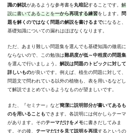
識の解説
があるような参考書を
丸暗記
することです。
解
説に書いてあることを
一から再現する練習
をします。
問
題を解くのではなく問題の解説を書けるまで
になると、
基礎知識についての漏れはほぼなくなります。
ただ、あまり難しい問題集を選んでも基礎知識の徹底に
ならないので、この勉強は
難易度が低～中程度の問題集
を選んで行いましょう。
解説は問題のトピックに対して
詳しいもの
が良いです。例えば、植生の問題に対して、
問題文で問われている以外の植物も、表を用いるなどし
て解説でまとめているようなものが望ましいです。
また、『セミナー』など
簡潔に説明部分が書いてあるも
のを用いることも
できます。各説明には何かしらテーマ
があります。その
テーマだけをメモ
に書きだしてみま
す。その後、
テーマだけを見て説明を再現
するというの