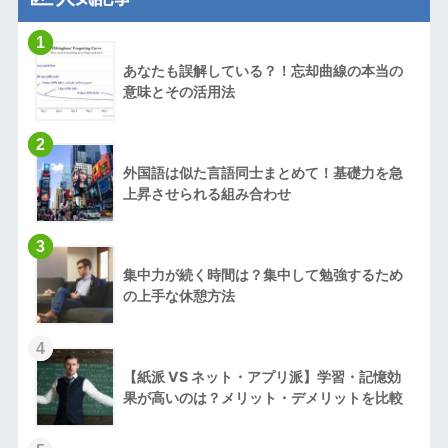
1
あなたも誤解している？！忘却曲線の本当の
意味とその活用法
2
外国語は似た言語同士まとめて！基礎力を急
上昇させられる組み合わせ
3
集中力が続く時間は？集中して勉強するため
の上手な休憩方法
4
【紙派 VS ネット・アプリ派】学習・記憶効
果が高いのは？メリット・デメリットを比較