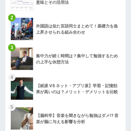
意味とその活用法
2
外国語は似た言語同士まとめて！基礎力を急
上昇させられる組み合わせ
3
集中力が続く時間は？集中して勉強するため
の上手な休憩方法
4
【紙派 VS ネット・アプリ派】学習・記憶効
果が高いのは？メリット・デメリットを比較
5
【脳科学】音楽を聞きながら勉強はダメ!? 音
楽が脳に与える影響を分析