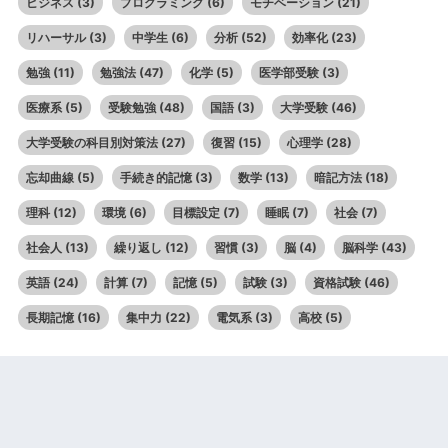
ビジネス
(3)
プログラミング
(6)
モチベーション
(21)
リハーサル
(3)
中学生
(6)
分析
(52)
効率化
(23)
勉強
(11)
勉強法
(47)
化学
(5)
医学部受験
(3)
医療系
(5)
受験勉強
(48)
国語
(3)
大学受験
(46)
大学受験の科目別対策法
(27)
復習
(15)
心理学
(28)
忘却曲線
(5)
手続き的記憶
(3)
数学
(13)
暗記方法
(18)
理科
(12)
環境
(6)
目標設定
(7)
睡眠
(7)
社会
(7)
社会人
(13)
繰り返し
(12)
習慣
(3)
脳
(4)
脳科学
(43)
英語
(24)
計算
(7)
記憶
(5)
試験
(3)
資格試験
(46)
長期記憶
(16)
集中力
(22)
電気系
(3)
高校
(5)